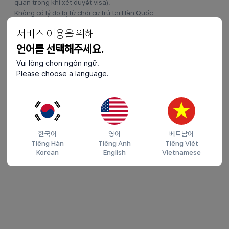
quan trọng khi xét duyệt visa).
Không có lý do bị từ chối cư trú tại Hàn Quốc
Thể hiện ý chí học tập rõ ràng.
서비스 이용을 위해
Có khả năng tài chính để duy trì việc học.
Không bị nghi ngờ có ý định lưu trú bất hợp pháp.
언어를 선택해주세요.
Vui lòng chọn ngôn ngữ.
Please choose a language.
한국어
영어
베트남어
Tiếng Hàn
Tiếng Anh
Tiếng Việt
Korean
English
Vietnamese