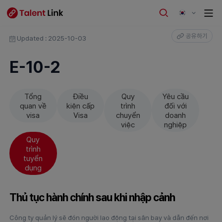
공유하기
Updated : 2025-10-03
E-10-2
Tổng
Điều
Quy
Yêu cầu
quan về
kiện cấp
trình
đối với
visa
Visa
chuyển
doanh
việc
nghiệp
Quy
trình
tuyển
dụng
Thủ tục hành chính sau khi nhập cảnh
Công ty quản lý sẽ đón người lao động tại sân bay và dẫn đến nơi