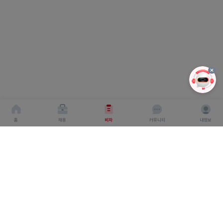
홈
채용
비자
커뮤니티
내정보
회사소개
서비스이용약관
개인이용처리방침
회사명 : 주식회사 탤런트링크
사업자 등록번호 : 666-87-03360
대표이사 : 탁경만
주소 : 서울특별시 종로구 종로 6, 서울창조경제혁신센터
S.village 5층
직업정보 제공 사업 신고 번호 : J1500020240012
개인정보보호책임자 : 탁경만
통신판매업 신고번호 : 2024-