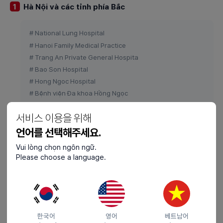
Hà Nội và các tỉnh phía Bắc
1
# National Lung Hospital
# Hanoi Family Medical Practice
# Trang An Private General Hospita
# Bao Son Hospital
# Hong Ngoc Hospital
# Bệnh viện Đa khoa Hồng Ngọc
# Phòng khám Đa khoa Hồng Ngọc Keangnam
서비스 이용을 위해
# Phòng khám Đa khoa Hồng Ngọc Savico
# Phòng khám Đa khoa Hồng Ngọc – Nguyễn Tuân
언어를 선택해주세요.
# Phòng khám Đa khoa Hồng Ngọc – Tố Hữu
Vui lòng chọn ngôn ngữ.
Please choose a language.
Đà Nẵng và các tỉnh miền Trung
2
# Bệnh viện Phổi Đà Nẵng
한국어
영어
베트남어
# Da Nang Hospital for Women and Children