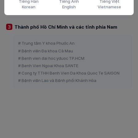
Tiếng Hàn
Tiếng Anh
Tiếng Việt
# Family Medical Practice
Korean
English
Vietnamese
Thành phố Hồ Chí Minh và các tỉnh phía Nam
3
# Trung tâm Y khoa Phước An
# Bệnh viện Đa khoa Cà Mau
# Benh vien dai hoc yduoc TP.HCM
# Benh Vien Ngoai Khoa SANTE
# Cong ty TTHH Benh Vien Da Khoa Quoc Te SAIGON
# Bệnh viện Lao và Bệnh phổi Khánh Hòa