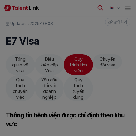
공유하기
Updated : 2025-10-03
E7 Visa
Tổng
Điều
Quy
Chuyển
quan về
kiện cấp
trình tìm
đổi visa
visa
Visa
việc
Quy
Yêu cầu
Quy
trình
đối với
trình
chuyển
doanh
tuyển
việc
nghiệp
dụng
Thông tin bệnh viện được chỉ định theo khu
vực