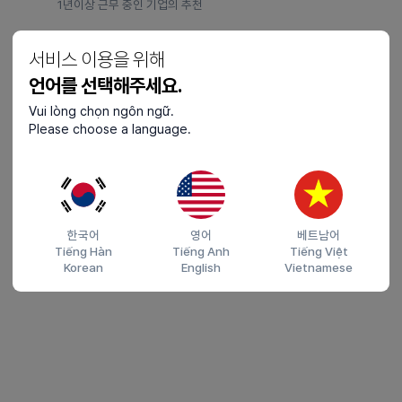
1년이상 근무 중인 기업의 추천
2)
중앙부처 추천 : 9,650명
서비스 이용을 위해
고용부(제조업) 3,650명, 산업부(뿌리산업) 1,900명 , 농림부(농·
축산업) 1,600명, 해수부(어업,내항상선) 600명, 국토부(건설업)
언어를 선택해주세요.
300명
Vui lòng chọn ngôn ngữ.
3)
광역지자체 추천 : 5,500명
Please choose a language.
E-7-4 전환 후 2년 이상 해당 광역 지자체에 내에 체류 해야 함
4)
탄력배정 : 7,850명
예비허용 인원
한국어
영어
베트남어
Tiếng Hàn
Tiếng Anh
Tiếng Việt
체류자격 외 활동
2
Korean
English
Vietnamese
E-7 과 동일 (
바로가기
)