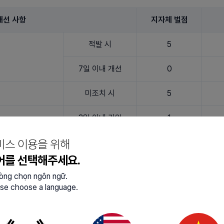
개선 사항
지자체 벌점
적발 시
5
7일 이내 개선
0
미조치 시
5
3일 이내 가입
1
비스 이용을 위해
3일 초과 가입
3
어를 선택해주세요.
미가입 시
5
lòng chọn ngôn ngữ.
se choose a language.
5
5