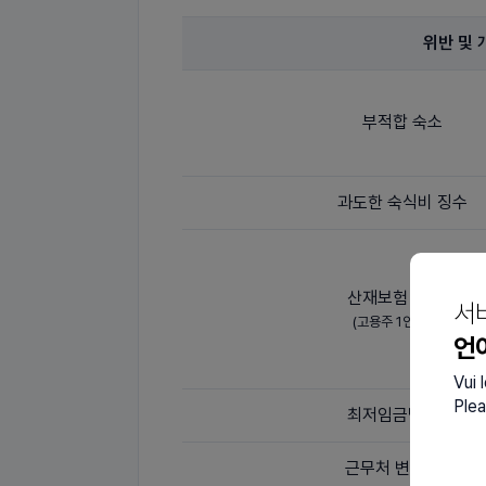
위반 및 
부적합 숙소
과도한 숙식비 징수
산재보험 미가입
서
(고용주 1인당 1건)
언
Vui 
Plea
최저임금법 위반
근무처 변경 위반