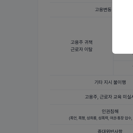
고용변동 미신고
고용주 귀책
근로자 이탈
기타 지시 불이행
고용주, 근로자 교육 미실
인권침해
(폭언, 폭행, 성희롱, 성폭력, 여권·통장 압수
중대위반사항