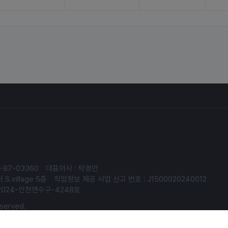
-87-03360
대표이사 : 탁경만
.village 5층
직업정보 제공 사업 신고 번호 : J1500020240012
2024-인천연수구-4248호
served.