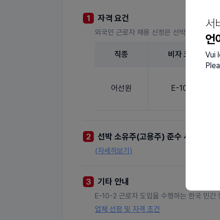
1
자격 요건
서
외국인 근로자 채용 신청은 선박 소유주만 
언
직종
비자 코드
Vui 
Plea
어선원
E-10-2
2
선박 소유주(고용주) 준수 사항
(자세히보기)
3
기타 안내
E-10-2 근로자 도입을 수행하는 한국 민간
업체 선정 및 자격 조건