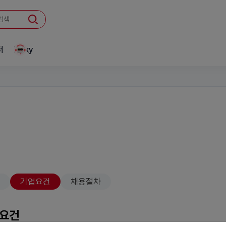
터
Linky
기업요건
채용절차
 요건