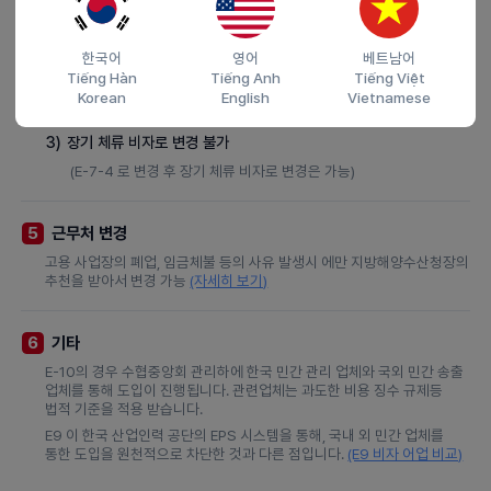
제한 사항
4
한국어
영어
베트남어
1)
E-10-2 의 한해 체류 자격 외 경제활동을 일부 허용
(자세히 보기)
Tiếng Hàn
Tiếng Anh
Tiếng Việt
Korean
English
Vietnamese
2)
가족 초정 불가
3)
장기 체류 비자로 변경 불가
(E-7-4 로 변경 후 장기 체류 비자로 변경은 가능)
근무처 변경
5
고용 사업장의 폐업, 임금체불 등의 사유 발생시 에만 지방해양수산청장의
추천을 받아서 변경 가능
(자세히 보기)
기타
6
E-10의 경우 수협중앙회 관리하에 한국 민간 관리 업체와 국외 민간 송출
업체를 통해 도입이 진행됩니다. 관련업체는 과도한 비용 징수 규제등
법적 기준을 적용 받습니다.
E9 이 한국 산업인력 공단의 EPS 시스템을 통해, 국내 외 민간 업체를
통한 도입을 원천적으로 차단한 것과 다른 점입니다.
(E9 비자 어업 비교)