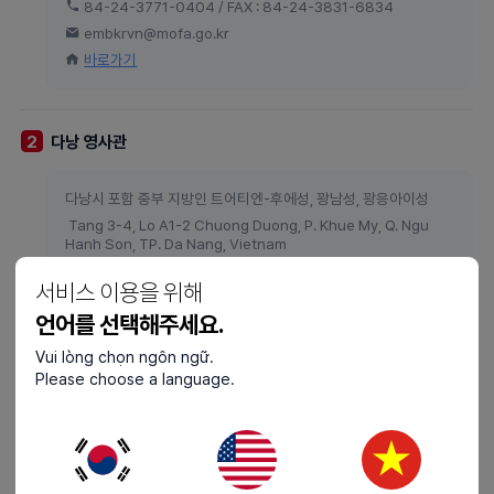
84-24-3771-0404 / FAX : 84-24-3831-6834
embkrvn@mofa.go.kr
바로가기
다낭 영사관
2
다낭시 포함 중부 지방인 트어티엔-후에성, 꽝남성, 꽝응아이성
Tang 3-4, Lo A1-2 Chuong Duong, P. Khue My, Q. Ngu
Hanh Son, TP. Da Nang, Vietnam
84-23-6356-6100 / FAX : 84-23-6356-6105
서비스 이용을 위해
danangvisa@mofa.go.kr
언어를 선택해주세요.
바로가기
Vui lòng chọn ngôn ngữ.
Please choose a language.
호치민 영사관
3
베트남 남부
107 Nguyen Du St., District 1., HCMC, VN