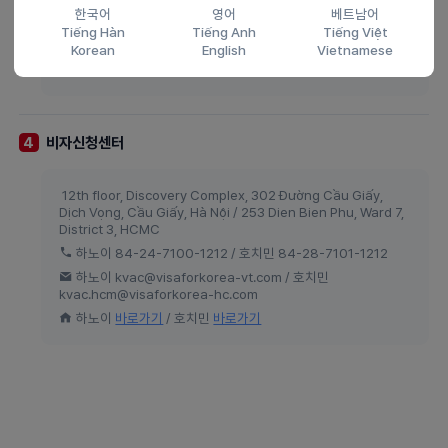
한국어
영어
베트남어
84-28-3824-3311 / FAX 84-28-3823-0251
Tiếng Hàn
Tiếng Anh
Tiếng Việt
hcm03@mofa.go.kr
Korean
English
Vietnamese
바로가기
비자신청센터
4
12th floor, Discovery Complex, 302 Đường Cầu Giấy,
Dịch Vọng, Cầu Giấy, Hà Nội / 253 Dien Bien Phu, Ward 7,
District 3, HCMC
하노이 84-24-7100-1212 / 호치민 84-28-7101-1212
하노이 kvac@visaforkorea-vt.com / 호치민
kvac.hcm@visaforkorea-hc.com
하노이
바로가기
/ 호치민
바로가기