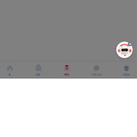
홈
채용
비자
커뮤니티
내정보
회사소개
서비스이용약관
개인이용처리방침
회사명 : 주식회사 탤런트링크
사업자 등록번호 : 666-87-03360
대표이사 : 탁경만
주소 : 서울특별시 종로구 종로 6, 서울창조경제혁신센터
S.village 5층
직업정보 제공 사업 신고 번호 : J1500020240012
개인정보보호책임자 : 탁경만
통신판매업 신고번호 : 2024-