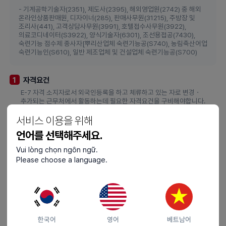
- 기계공학기술자(2351), 제도사(2395), 해외영업원(2742) 중 해외
온라인상품판매원, 디자이너(285), 판매사무원(31215), 주방장 및
조리사(441), 고객상담사무원(3991), 호텔접수사무원(3922),
의료코디네이터(S3922), 양식기술자(6301), 조선용접공(7430),
숙련기능 점수제 종사자[뿌리산업체 숙련기능공(S740), 농림축산어업
숙련기능인(S610), 일반 제조업체 및 건설업체 숙련기능공(S700)
자격요건
1
E-7 자격 소지자로서 외국인등록을 하고 체류하고 있는 자로 변경・
추가되는 근무처에서 활동하는데 필요한 자격요건을 구비해야합니다.
자격 요건을 갖추었더라도 본인 귀책 사유로 해고 또는 중도 퇴직한 경우
서비스 이용을 위해
원 고용주의 동의를 받지 못한 자는 제외 됩니다.
언어를 선택해주세요.
신고 절차
2
Vui lòng chọn ngôn ngữ.
신고사유 발생일로부터 15일 이내에 관할 출입국ㆍ외국인청
Please choose a language.
(사무소ㆍ출장소)에 직접 방문하여 신고
제출서류
3
1)
통합신청서 여권 및 외국인등록증
한국어
영어
베트남어
2)
주무부처 장의 고용추천서 또는 고용의 필요성을 입증하는 서류