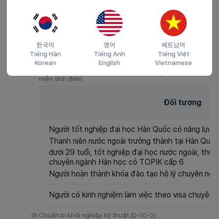
năm gần đây
Sinh viên tốt nghiệp khối kỹ thuật tại các trườ
(Việt Nam, Trung Quốc, Thái Lan, Nhật Bản, Ấn Độ
Philippines)
한국어
영어
베트남어
Người đạt
từ 60 đến dưới 80 điểm
Tiếng Hàn
Tiếng Anh
Tiếng Việt
Korean
English
Vietnamese
②
Tìm việc thông thường (D-10-1): Đối tượng đặc biệt được
miễn tính điểm
Đối tượng
Người tốt nghiệp đại học Hàn Quốc có năng lực t
Thanh niên nước ngoài trưởng thành tại Hàn Quốc
dưới 29 tuổi, tốt nghiệp đại học nước ngoài, t
chuyên ngành Hàn học có TOPIK cấp 6
Người hoàn thành khóa đào tạo hộ lý chuyên ngh
Người có kinh nghiệm làm việc theo visa chuyên
③
Chuẩn bị khởi nghiệp kỹ thuật (D-10-2)