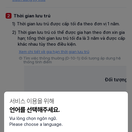
Thời gian lưu trú
2
1)
Thời gian lưu trú được cấp tối đa theo đơn vị 1 năm.
2)
Thời gian lưu trú có thể được gia hạn theo đơn xin gia
hạn; tổng thời gian lưu trú tối đa là 3 năm và được cấp
khác nhau tùy theo điều kiện.
Xem chi tiết về gia hạn thời gian lưu trú
①
Tìm việc thông thường (D-10-1): Đối tượng áp dụng hệ
thống tính điểm
Đối tượng
Người đạt từ 80 điểm trở lên
서비스 이용을 위해
Người tốt nghiệp trong vòng 3 năm tại đại học H
언어를 선택해주세요.
Người có ít nhất 1 năm kinh nghiệm tại 500 công 
Vui lòng chọn ngôn ngữ.
gần đây
Please choose a language.
Người tốt nghiệp đại học nước ngoài trong TOP