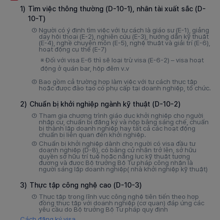
1)
Tìm việc thông thường (D-10-1), nhân tài xuất sắc (D-
10-T)
①
Người có ý định tìm việc với tư cách là giáo sư (E-1), giảng
dạy hội thoại (E-2), nghiên cứu (E-3), hướng dẫn kỹ thuật
(E-4), nghề chuyên môn (E-5), nghệ thuật và giải trí (E-6),
hoạt động cụ thể (E-7)
※ Đối với visa E-6 thì sẽ loại trừ visa (E-6-2) – visa hoạt
động ở quán bar, hộp đêm v.v
②
Bao gồm cả trường hợp làm việc với tư cách thực tập
hoặc được đào tạo có phụ cấp tại doanh nghiệp, tổ chức.
2)
Chuẩn bị khởi nghiệp ngành kỹ thuật (D-10-2)
①
Tham gia chương trình giáo dục khởi nghiệp cho người
nhập cư, chuẩn bị đăng ký và nộp bằng sáng chế, chuẩn
bị thành lập doanh nghiệp hay tất cả các hoạt động
chuẩn bị liên quan đến khởi nghiệp.
②
Chuẩn bị khởi nghiệp dành cho người có visa đầu tư
doanh nghiệp (D-8), có bằng cử nhân trở lên, sở hữu
quyền sở hữu trí tuệ hoặc năng lực kỹ thuật tương
đương và được Bộ trưởng Bộ Tư pháp công nhận là
người sáng lập doanh nghiệp( nhà khởi nghiệp kỹ thuật)
3)
Thực tập công nghệ cao (D-10-3)
①
Thực tập trong lĩnh vực công nghệ tiên tiến theo hợp
đồng thực tập với doanh nghiệp (cơ quan) đáp ứng các
yêu cầu do Bộ trưởng Bộ Tư pháp quy định
Cách đăng ký visa