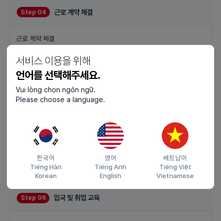
근로 계약 체결
Step 04
근로 계약 체결
근로 계약은 한국산업 인력 공단을 통해 이루어 집니다.
서비스 이용을 위해
더보기
언어를 선택해주세요.
Vui lòng chọn ngôn ngữ.
Please choose a language.
비자 발급 인정서
Step 05
비자 발급 인정서
비자 발급 인정서를 근로자에게 제공하면, 이를 근거로 근로자는 비자를
발급 받을 수 있습니다.
한국어
영어
베트남어
더보기
Tiếng Hàn
Tiếng Anh
Tiếng Việt
Korean
English
Vietnamese
입국 및 취업 교육
Step 06